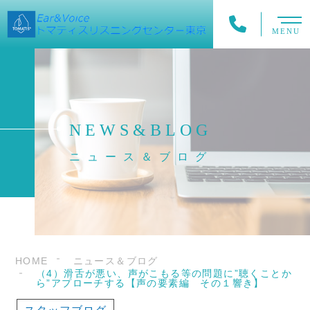
MENU
NEWS&BLOG
ニュース＆ブログ
HOME
ニュース＆ブログ
（4）滑舌が悪い、声がこもる等の問題に”聴くことか
ら”アプローチする【声の要素編 その１響き】